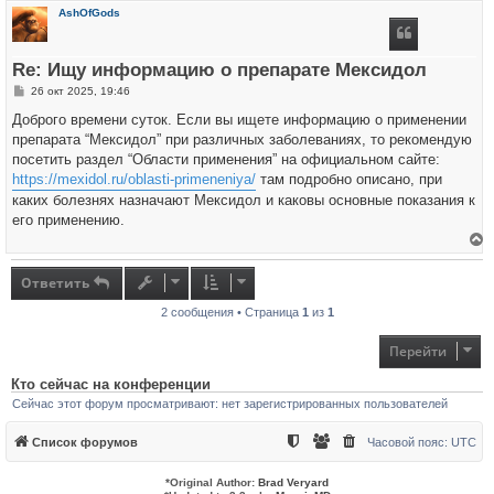
р
AshOfGods
н
у
т
ь
Re: Ищу информацию о препарате Мексидол
с
я
С
26 окт 2025, 19:46
к
о
н
о
Доброго времени суток. Если вы ищете информацию о применении
а
б
ч
препарата “Мексидол” при различных заболеваниях, то рекомендую
щ
а
е
посетить раздел “Области применения” на официальном сайте:
л
н
у
https://mexidol.ru/oblasti-primeneniya/
там подробно описано, при
и
е
каких болезнях назначают Мексидол и каковы основные показания к
его применению.
е
р
н
Ответить
у
т
2 сообщения • Страница
1
из
1
ь
с
я
Перейти
к
н
а
Кто сейчас на конференции
ч
Сейчас этот форум просматривают: нет зарегистрированных пользователей
а
л
у
Список форумов
Часовой пояс:
UTC
*
Original Author:
Brad Veryard