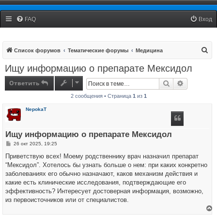
Столица Live
FAQ
Вход
П
Список форумов
Тематические форумы
Медицина
о
Ищу информацию о препарате Мексидол
и
Ответить
Поиск
Расширенн
с
2 сообщения • Страница
1
из
1
к
NepokaT
Ищу информацию о препарате Мексидол
С
26 окт 2025, 19:25
о
о
Приветствую всех! Моему родственнику врач назначил препарат
б
“Мексидол”. Хотелось бы узнать больше о нем: при каких конкретно
щ
е
заболеваниях его обычно назначают, каков механизм действия и
н
какие есть клинические исследования, подтверждающие его
и
е
эффективность? Интересует достоверная информация, возможно,
из первоисточников или от специалистов.
е