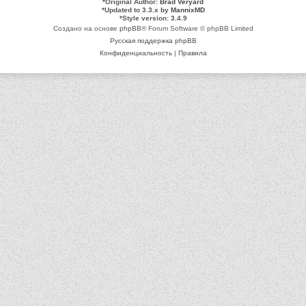
*
Original Author:
Brad Veryard
*
Updated to 3.3.x by
MannixMD
*
Style version: 3.4.9
Создано на основе
phpBB
® Forum Software © phpBB Limited
Русская поддержка phpBB
Конфиденциальность
|
Правила