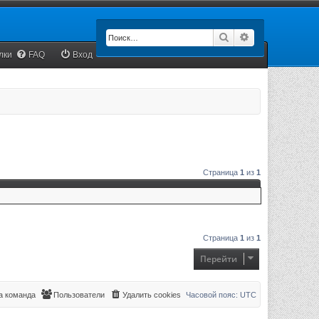
Поиск
Расширенный п
лки
FAQ
Вход
Страница
1
из
1
Страница
1
из
1
Перейти
 команда
Пользователи
Удалить cookies
Часовой пояс:
UTC