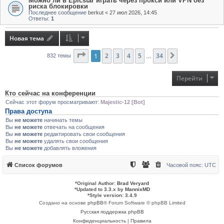
Можно ли в Epicstar играть через прокси или VPN без
риска блокировки
Последнее сообщение
berkut
«
27 июл 2026, 14:45
Ответы:
1
Новая тема
Страница
1
2
3
1
из
4
34
5
34
След.
832 темы
…
Перейти
Кто сейчас на конференции
Сейчас этот форум просматривают:
Majestic-12 [Bot]
Права доступа
Вы
не можете
начинать темы
Вы
не можете
отвечать на сообщения
Вы
не можете
редактировать свои сообщения
Вы
не можете
удалять свои сообщения
Вы
не можете
добавлять вложения
Список форумов
Часовой пояс:
UTC
*
Original Author:
Brad Veryard
*
Updated to 3.3.x by
MannixMD
*
Style version: 3.4.9
Создано на основе
phpBB
® Forum Software © phpBB Limited
Русская поддержка phpBB
Конфиденциальность
|
Правила