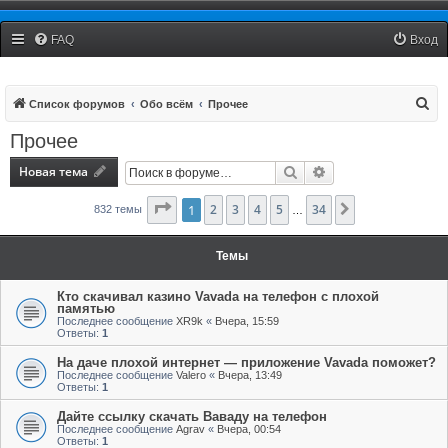
Столица Live
FAQ
Вход
П
Список форумов
Обо всём
Прочее
о
Прочее
и
Новая тема
Поиск
Расширенный поис
с
к
Страница
1
2
3
1
из
4
34
5
34
След.
832 темы
…
Темы
Кто скачивал казино Vavada на телефон с плохой
памятью
Последнее сообщение
XR9k
«
Вчера, 15:59
Ответы:
1
На даче плохой интернет — приложение Vavada поможет?
Последнее сообщение
Valero
«
Вчера, 13:49
Ответы:
1
Дайте ссылку скачать Ваваду на телефон
Последнее сообщение
Agrav
«
Вчера, 00:54
Ответы:
1