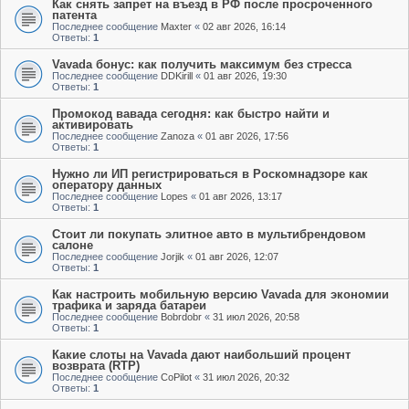
Как снять запрет на въезд в РФ после просроченного
патента
Последнее сообщение
Maxter
«
02 авг 2026, 16:14
Ответы:
1
Vavada бонус: как получить максимум без стресса
Последнее сообщение
DDKirill
«
01 авг 2026, 19:30
Ответы:
1
Промокод вавада сегодня: как быстро найти и
активировать
Последнее сообщение
Zanoza
«
01 авг 2026, 17:56
Ответы:
1
Нужно ли ИП регистрироваться в Роскомнадзоре как
оператору данных
Последнее сообщение
Lopes
«
01 авг 2026, 13:17
Ответы:
1
Стоит ли покупать элитное авто в мультибрендовом
салоне
Последнее сообщение
Jorjik
«
01 авг 2026, 12:07
Ответы:
1
Как настроить мобильную версию Vavada для экономии
трафика и заряда батареи
Последнее сообщение
Bobrdobr
«
31 июл 2026, 20:58
Ответы:
1
Какие слоты на Vavada дают наибольший процент
возврата (RTP)
Последнее сообщение
CoPilot
«
31 июл 2026, 20:32
Ответы:
1