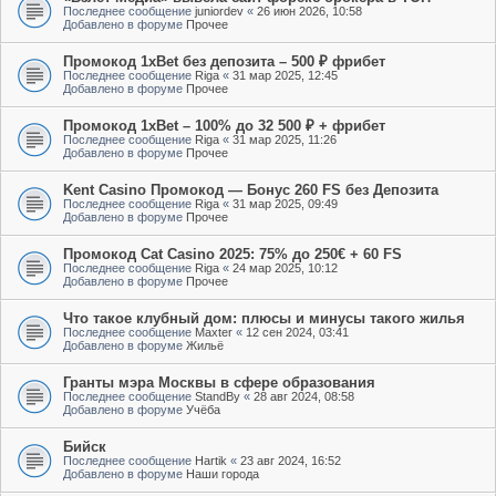
Последнее сообщение
juniordev
«
26 июн 2026, 10:58
Добавлено в форуме
Прочее
Промокод 1xBet без депозита – 500 ₽ фрибет
Последнее сообщение
Riga
«
31 мар 2025, 12:45
Добавлено в форуме
Прочее
Промокод 1xBet – 100% до 32 500 ₽ + фрибет
Последнее сообщение
Riga
«
31 мар 2025, 11:26
Добавлено в форуме
Прочее
Kent Casino Промокод — Бонус 260 FS без Депозита
Последнее сообщение
Riga
«
31 мар 2025, 09:49
Добавлено в форуме
Прочее
Промокод Cat Casino 2025: 75% до 250€ + 60 FS
Последнее сообщение
Riga
«
24 мар 2025, 10:12
Добавлено в форуме
Прочее
Что такое клубный дом: плюсы и минусы такого жилья
Последнее сообщение
Maxter
«
12 сен 2024, 03:41
Добавлено в форуме
Жильё
Гранты мэра Москвы в сфере образования
Последнее сообщение
StandBy
«
28 авг 2024, 08:58
Добавлено в форуме
Учёба
Бийск
Последнее сообщение
Hartik
«
23 авг 2024, 16:52
Добавлено в форуме
Наши города