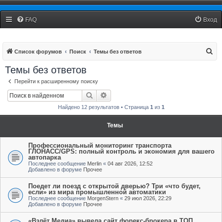
Столица Live
FAQ
Вход
П
Список форумов
Поиск
Темы без ответов
о
Темы без ответов
и
Перейти к расширенному поиску
с
Поиск
Расширенный поиск
к
Найдено 12 результатов • Страница
1
из
1
Темы
Профессиональный мониторинг транспорта
ГЛОНАСС/GPS: полный контроль и экономия для вашего
автопарка
Последнее сообщение
Merlin
«
04 авг 2026, 12:52
Добавлено в форуме
Прочее
Поедет ли поезд с открытой дверью? Три «что будет,
если» из мира промышленной автоматики
Последнее сообщение
MorgenStern
«
29 июл 2026, 22:29
Добавлено в форуме
Прочее
«Взлёт Медиа» вывела сайт форекс-брокера в ТОП