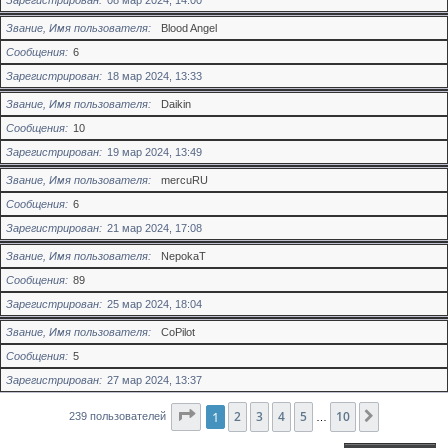
Зарегистрирован
08 мар 2024, 14:00
Звание, Имя пользователя
Blood Angel
Сообщения
6
Зарегистрирован
18 мар 2024, 13:33
Звание, Имя пользователя
Daikin
Сообщения
10
Зарегистрирован
19 мар 2024, 13:49
Звание, Имя пользователя
mercuRU
Сообщения
6
Зарегистрирован
21 мар 2024, 17:08
Звание, Имя пользователя
NepokaT
Сообщения
89
Зарегистрирован
25 мар 2024, 18:04
Звание, Имя пользователя
CoPilot
Сообщения
5
Зарегистрирован
27 мар 2024, 13:37
Страница
1
2
3
1
из
4
10
5
10
След.
239 пользователей
…