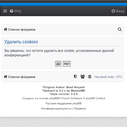
Столица Live
FAQ
Вход
П
Список форумов
о
Удалить cookies
и
с
Вы уверены, что хотите удалить все cookie, установленные данной
конференцией?
к
Список форумов
Часовой пояс:
UTC
*
Original Author:
Brad Veryard
*
Updated to 3.3.x by
MannixMD
*
Style version: 3.4.9
Создано на основе
phpBB
® Forum Software © phpBB Limited
Русская поддержка phpBB
Конфиденциальность
|
Правила