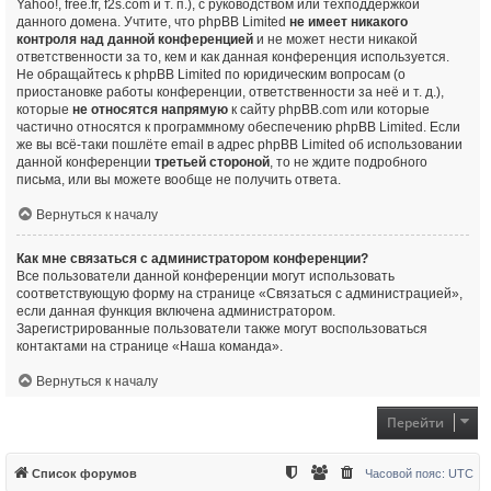
Yahoo!, free.fr, f2s.com и т. п.), с руководством или техподдержкой
данного домена. Учтите, что phpBB Limited
не имеет никакого
контроля над данной конференцией
и не может нести никакой
ответственности за то, кем и как данная конференция используется.
Не обращайтесь к phpBB Limited по юридическим вопросам (о
приостановке работы конференции, ответственности за неё и т. д.),
которые
не относятся напрямую
к сайту phpBB.com или которые
частично относятся к программному обеспечению phpBB Limited. Если
же вы всё-таки пошлёте email в адрес phpBB Limited об использовании
данной конференции
третьей стороной
, то не ждите подробного
письма, или вы можете вообще не получить ответа.
Вернуться к началу
Как мне связаться с администратором конференции?
Все пользователи данной конференции могут использовать
соответствующую форму на странице «Связаться с администрацией»,
если данная функция включена администратором.
Зарегистрированные пользователи также могут воспользоваться
контактами на странице «Наша команда».
Вернуться к началу
Перейти
Список форумов
Часовой пояс:
UTC