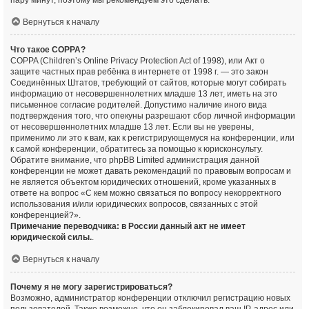
пару минут, поэтому мы рекомендуем это сделать.
Вернуться к началу
Что такое COPPA?
COPPA (Children’s Online Privacy Protection Act of 1998), или Акт о
защите частных прав ребёнка в интернете от 1998 г. — это закон
Соединённых Штатов, требующий от сайтов, которые могут собирать
информацию от несовершеннолетних младше 13 лет, иметь на это
письменное согласие родителей. Допустимо наличие иного вида
подтверждения того, что опекуны разрешают сбор личной информации
от несовершеннолетних младше 13 лет. Если вы не уверены,
применимо ли это к вам, как к регистрирующемуся на конференции, или
к самой конференции, обратитесь за помощью к юрисконсульту.
Обратите внимание, что phpBB Limited администрация данной
конференции не может давать рекомендаций по правовым вопросам и
не является объектом юридических отношений, кроме указанных в
ответе на вопрос «С кем можно связаться по вопросу некорректного
использования и/или юридических вопросов, связанных с этой
конференцией?».
Примечание переводчика: в России данный акт не имеет
юридической силы.
.
Вернуться к началу
Почему я не могу зарегистрироваться?
Возможно, администратор конференции отключил регистрацию новых